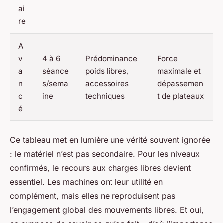
ai
re
A
v
4 à 6
Prédominance
Force
a
séance
poids libres,
maximale et
n
s/sema
accessoires
dépassemen
c
ine
techniques
t de plateaux
é
Ce tableau met en lumière une vérité souvent ignorée
: le matériel n’est pas secondaire. Pour les niveaux
confirmés, le recours aux charges libres devient
essentiel. Les machines ont leur utilité en
complément, mais elles ne reproduisent pas
l’engagement global des mouvements libres. Et oui,