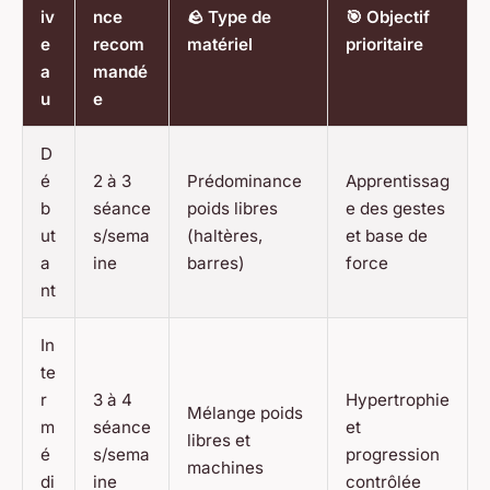
iv
nce
🪨 Type de
🎯 Objectif
e
recom
matériel
prioritaire
a
mandé
u
e
D
é
2 à 3
Prédominance
Apprentissag
b
séance
poids libres
e des gestes
ut
s/sema
(haltères,
et base de
a
ine
barres)
force
nt
In
te
r
3 à 4
Hypertrophie
Mélange poids
m
séance
et
libres et
é
s/sema
progression
machines
di
ine
contrôlée